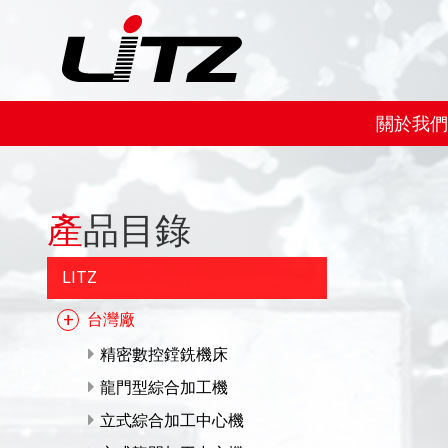
關於我們
產品目錄
LITZ
台灣廠
精密數控鏜銑機床
龍門型綜合加工機
立式綜合加工中心機