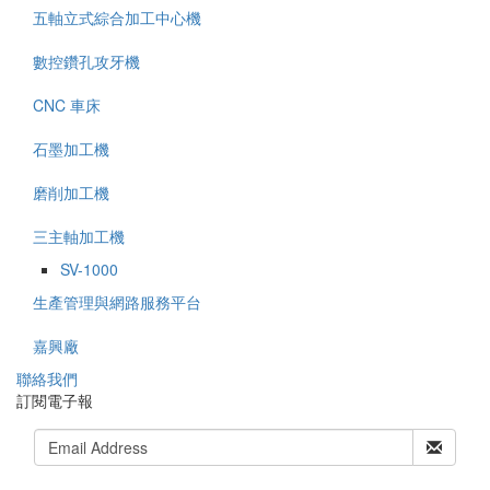
五軸立式綜合加工中心機
數控鑽孔攻牙機
CNC 車床
石墨加工機
磨削加工機
三主軸加工機
SV-1000
生產管理與網路服務平台
嘉興廠
聯
絡我們
訂閱電子報